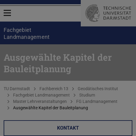
Menü öffnen
Fachgebiet
Landmanagement
Ausgewählte Kapitel der
Bauleitplanung
Sie befinden sich hier:
TU Darmstadt
Fachbereich 13
Geodätisches Institut
Fachgebiet Landmanagement
Studium
Master Lehrveranstaltungen
FG Landmanagement
Ausgewählte Kapitel der Bauleitplanung
KONTAKT