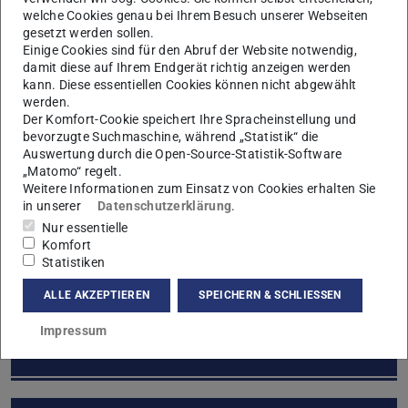
welche Cookies genau bei Ihrem Besuch unserer Webseiten
Veranstaltungszeitraum:
SoSe
gesetzt werden sollen.
Semersterwochenstunden:
4
Einige Cookies sind für den Abruf der Website notwendig,
damit diese auf Ihrem Endgerät richtig anzeigen werden
Credit Points:
6
kann. Diese essentiellen Cookies können nicht abgewählt
werden.
Prüfung:
mündlich
Der Komfort-Cookie speichert Ihre Spracheinstellung und
bevorzugte Suchmaschine, während „Statistik“ die
Studiengänge:
M.Sc. WiBi, M.Sc. BI, M.Sc. UI, M.Sc. GG
Auswertung durch die Open-Source-Statistik-Software
„Matomo“ regelt.
Nützliche Links
Weitere Informationen zum Einsatz von Cookies erhalten Sie
in unserer
Datenschutzerklärung
.
Nur essentielle
Übersicht der Master-Lehrveranstaltungen
Komfort
Statistiken
ALLE AKZEPTIEREN
SPEICHERN & SCHLIESSEN
Impressum