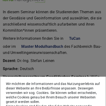
In diesem Seminar können die Studierenden Themen aus
der Geodäsie und Geoinformation und auswählen, die sie
anschließend wissenschaftlich aufarbeiten und ihren
Kommiliton*innen präsentieren.
Weitere Informationen finden Sie in
TuCan
oder im
Master Modulhandbuch
des Fachbereich Bau-
und Umweltingenieurwissenschaften.
Dozent:
Dr.-Ing. Stefan Leinen
Sprache:
Deutsch
Veranstaltungszeitraum Geodätisches Seminar I:
WiSe
Wir möchten die Informationen und das Nutzungserlebnis auf
Veranstaltungszeitraum Geodätisches Seminar II:
SoSe
dieser Webseite an Ihre Bedürfnisse anpassen. Deswegen
Semersterwochenstunden:
je 1
verwenden wir sog. Cookies. Sie können selbst entscheiden,
welche Cookies genau bei Ihrem Besuch unserer Webseiten
Credit Points:
je 3
gesetzt werden sollen.