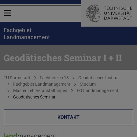
Menü öffnen
Fachgebiet
Landmanagement
Geodätisches Seminar I + II
Sie befinden sich hier:
TU Darmstadt
Fachbereich 13
Geodätisches Institut
Fachgebiet Landmanagement
Studium
Master Lehrveranstaltungen
FG Landmanagement
Geodätisches Seminar
KONTAKT