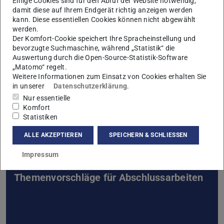
Einige Cookies sind für den Abruf der Website notwendig,
Prüfung:
mündlich
damit diese auf Ihrem Endgerät richtig anzeigen werden
kann. Diese essentiellen Cookies können nicht abgewählt
Studiengänge:
M.Sc. GG
werden.
Der Komfort-Cookie speichert Ihre Spracheinstellung und
Nützliche Links
bevorzugte Suchmaschine, während „Statistik“ die
Auswertung durch die Open-Source-Statistik-Software
„Matomo“ regelt.
Weitere Informationen zum Einsatz von Cookies erhalten Sie
Übersicht der Master-Lehrveranstaltungen
in unserer
Datenschutzerklärung
.
Nur essentielle
Komfort
Statistiken
ALLE AKZEPTIEREN
SPEICHERN & SCHLIESSEN
Impressum
Themenvorschläge für Abschlussarbeiten