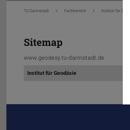
Sitemap
Sie befinden sich hier:
TU Darmstadt
Fachbereich
Institut für Geo
Sitemap
www.geodesy.tu-darmstadt.de
Institut für Geodäsie