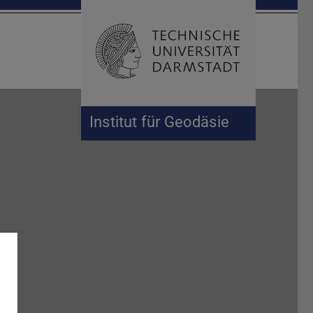
Suche öffnen
Zur Start
Institut für Geodäsie