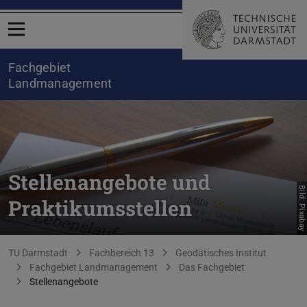
Menü öffnen
Fachgebiet
Landmanagement
Stellenangebote und
Bild: Pixabay
Praktikumsstellen
Sie befinden sich hier:
TU Darmstadt
Fachbereich 13
Geodätisches Institut
Fachgebiet Landmanagement
Das Fachgebiet
Stellenangebote