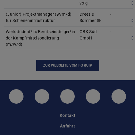
volg
D
(Junior) Projektmanager (w/m/d)
Drees &
-
für Schieneninfrastruktur
Sommer SE
D
Werkstudent*in/Berufseinsteiger*in
OBK Süd
-
der Kampfmittelsondierung
GmbH
D
(m/w/d)
ZUR WEBSEITE VOM FG RUIP
LinkedIn-Seite der TU Darmstadt
Instagram-Kanal der TU Darmstad
Bluesky-Kanal der TU D
Facebook-Seite
YouTu
Kontakt
Anfahrt