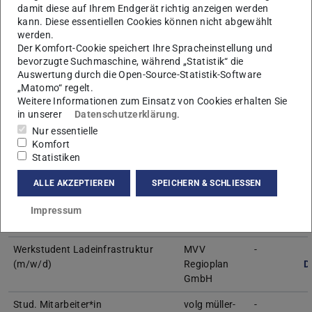
Mitarbeitende.
damit diese auf Ihrem Endgerät richtig anzeigen werden
kann. Diese essentiellen Cookies können nicht abgewählt
werden.
Der Komfort-Cookie speichert Ihre Spracheinstellung und
Externe Stellen
bevorzugte Suchmaschine, während „Statistik“ die
Auswertung durch die Open-Source-Statistik-Software
„Matomo“ regelt.
Stelle /
Job
Organisation
Frist /
D
Weitere Informationen zum Einsatz von Cookies erhalten Sie
/
Deadline
B
in unserer
Datenschutzerklärung
.
Organization
d
Nur essentielle
Komfort
Werksstudent (w/m/d) im Bereich
Mailänder
-
Statistiken
Projektsteuerung
Consult
e
GmbH
ALLE AKZEPTIEREN
SPEICHERN & SCHLIESSEN
Trainee Hochspannungsnetz
Mainova AG
-
Impressum
(m/w/d)
e
Werkstudent Ladeinfrastruktur
MVV
-
(m/w/d)
Regioplan
D
GmbH
Stud. Mitarbeiter*in
volg müller-
-