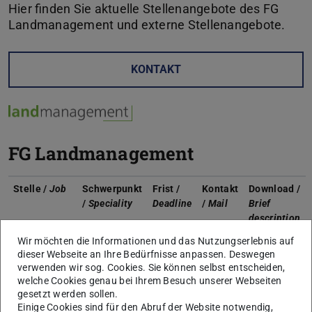
Hier finden Sie aktuelle Stellenangebote des FG
Landmanagement und externe Stellenangebote.
KONTAKT
FG Landmanagement
Stelle /
Job
Schwerpunkt
Frist /
Kontakt
Download /
/
Speciality
Deadline
/
Mail
Brief
description
Wir möchten die Informationen und das Nutzungserlebnis auf
Studentische
Wenn Sie Interesse daran haben, unsere Arbeit
dieser Webseite an Ihre Bedürfnisse anpassen. Deswegen
Hilfskräfte
im Bereich Forschung und Lehre als
verwenden wir sog. Cookies. Sie können selbst entscheiden,
studentische Hilfskraft (
StuHi
) zu unterstützen,
welche Cookies genau bei Ihrem Besuch unserer Webseiten
wenden Sie sich bitte an den für das Projekt
gesetzt werden sollen.
bzw. Modul zuständigen wissenschaftlichen
Einige Cookies sind für den Abruf der Website notwendig,