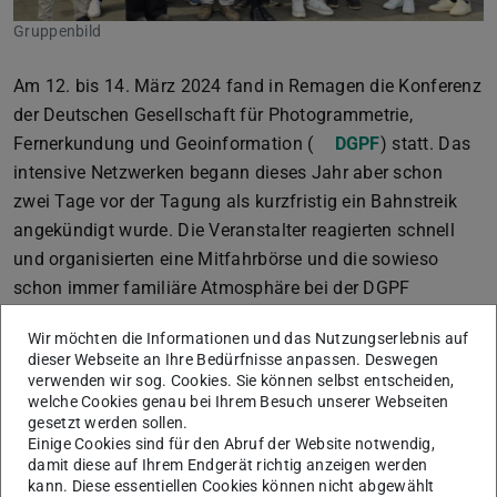
Gruppenbild
Am 12. bis 14. März 2024 fand in Remagen die Konferenz
der Deutschen Gesellschaft für Photogrammetrie,
Fernerkundung und Geoinformation (
DGPF
) statt. Das
intensive Netzwerken begann dieses Jahr aber schon
zwei Tage vor der Tagung als kurzfristig ein Bahnstreik
angekündigt wurde. Die Veranstalter reagierten schnell
und organisierten eine Mitfahrbörse und die sowieso
schon immer familiäre Atmosphäre bei der DGPF
verstärkte sich durch die gemeinsame Herausforderung
Wir möchten die Informationen und das Nutzungserlebnis auf
noch mehr.
dieser Webseite an Ihre Bedürfnisse anpassen. Deswegen
verwenden wir sog. Cookies. Sie können selbst entscheiden,
Mit 15 Teilnehmenden von der TU Darmstadt war die
welche Cookies genau bei Ihrem Besuch unserer Webseiten
Gruppe um Professorin Dorota Iwaszczuk möglicherweise
gesetzt werden sollen.
die am stärksten vertretene. Das Corporate Design mit
Einige Cookies sind für den Abruf der Website notwendig,
damit diese auf Ihrem Endgerät richtig anzeigen werden
dem Athene-Kopf dominierte die ein oder andere Session
kann. Diese essentiellen Cookies können nicht abgewählt