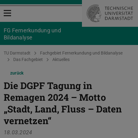
Menü öffnen
FG Fernerkundung und
Bildanalyse
Sie befinden sich hier:
TU Darmstadt
Fachgebiet Fernerkundung und Bildanalyse
Das Fachgebiet
Aktuelles
zurück
Die DGPF Tagung in
Remagen 2024 – Motto
„Stadt, Land, Fluss – Daten
vernetzen“
18.03.2024