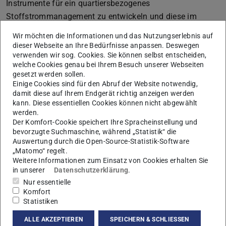
Instrumente für ein quartiersbezogenes
Stoffstrommanagement zu entwickeln und diese im
Rahmen realer Planungsprozesse zu erproben.
Wir möchten die Informationen und das Nutzungserlebnis auf
dieser Webseite an Ihre Bedürfnisse anpassen. Deswegen
Das Projekt entwickelt Methoden und Instrumente als
verwenden wir sog. Cookies. Sie können selbst entscheiden,
„Werkzeugkasten für Ressourceneffizienz“ für die
welche Cookies genau bei Ihrem Besuch unserer Webseiten
wissensbasierte Steuerung in kommunalen
gesetzt werden sollen.
Einige Cookies sind für den Abruf der Website notwendig,
Planungsprozessen. Dies umfasst konzeptionelle
damit diese auf Ihrem Endgerät richtig anzeigen werden
Grundlagen, deren Umsetzung in IT-basierte Instrumente
kann. Diese essentiellen Cookies können nicht abgewählt
für die Praxis und die Untersuchung von
werden.
Der Komfort-Cookie speichert Ihre Spracheinstellung und
Rahmenbedingungen für die erfolgreiche Integration in
bevorzugte Suchmaschine, während „Statistik“ die
Planungsprozesse. Die realen Quartiersplanungen der
Auswertung durch die Open-Source-Statistik-Software
„Matomo“ regelt.
kommunalen Partner Darmstadt und Wiesbaden geben
Weitere Informationen zum Einsatz von Cookies erhalten Sie
die Anforderungsprofile für die wissenschaftlichen
in unserer
Datenschutzerklärung
.
Arbeiten und das Umfeld der Erprobung des
Nur essentielle
„Werkzeugkastens“ vor. Weitergehende Information zu
Komfort
Statistiken
den Projektergebnissen finden Sie
hier.
(PDF-Datei)
(wird in neuem T
ALLE AKZEPTIEREN
SPEICHERN & SCHLIESSEN
Sollten Sie Interesse an einer Anwendung der entwickelten