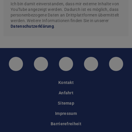
Ich bin damit einverstanden, dass mir externe Inhalte von
YouTube angezeigt werden. Dadurch ist es möglich, dass
personenbezogene Daten an Drittplattformen übermittelt
werden. Weitere Informationen finden Sie in unserer
Datenschutzerklärung
.
LinkedIn-Seite der TU Darmstadt
Instagram-Kanal der TU Darmstad
Bluesky-Kanal der TU D
Facebook-Seite
YouTu
Kontakt
Anfahrt
Sitemap
Impressum
Barrierefreiheit