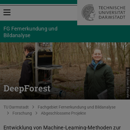
Menü öffnen
FG Fernerkundung und
Bildanalyse
Bild: Lukas Einsele
DeepForest
Sie befinden sich hier:
TU Darmstadt
Fachgebiet Fernerkundung und Bildanalyse
Forschung
Abgeschlossene Projekte
Entwicklung von Machine-Learning-Methoden zur